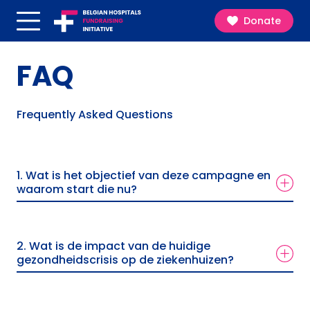
Belgian Hospitals
Donate
Fundraising Initiative
Menu
FAQ
Frequently Asked Questions
1. Wat is het objectief van deze campagne en
waarom start die nu?
Het objectief van deze campagne is het werven van
fondsen om het medisch personeel van de Belgische
2. Wat is de impact van de huidige
universitaire ziekenhuizen te kunnen blijven
gezondheidscrisis op de ziekenhuizen?
ondersteunen. Het doel van de fondsenwerving is
ervoor te zorgen dat de huidige crisis de toekomst
Onze ziekenhuizen kennen een ongekende crisis
van deze ziekenhuizen niet in gevaar brengt. Zij lopen